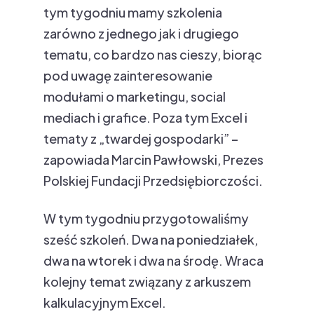
tym tygodniu mamy szkolenia
zarówno z jednego jak i drugiego
tematu, co bardzo nas cieszy, biorąc
pod uwagę zainteresowanie
modułami o marketingu, social
mediach i grafice. Poza tym Excel i
tematy z „twardej gospodarki” –
zapowiada Marcin Pawłowski, Prezes
Polskiej Fundacji Przedsiębiorczości.
W tym tygodniu przygotowaliśmy
sześć szkoleń. Dwa na poniedziałek,
dwa na wtorek i dwa na środę. Wraca
kolejny temat związany z arkuszem
kalkulacyjnym Excel.