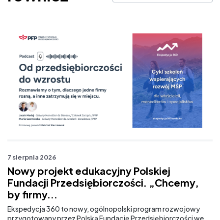
7 sierpnia 2026
7 
Nowy projekt edukacyjny Polskiej
M
Fundacji Przedsiębiorczości. „Chcemy,
r
by firmy...
Od
sz
Ekspedycja 360 to nowy, ogólnopolski program rozwojowy
przygotowany przez Polską Fundację Przedsiębiorczości we