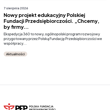
7 sierpnia 2026
7 
Nowy projekt edukacyjny Polskiej
M
Fundacji Przedsiębiorczości. „Chcemy,
r
by firmy...
Od
sz
Ekspedycja 360 to nowy, ogólnopolski program rozwojowy
przygotowany przez Polską Fundację Przedsiębiorczości we
współpracy...
Aktualności