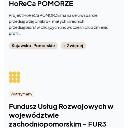
HoReCa POMORZE
Projekt HoReCa POMORZE ma na celu wsparcie
przedsięwzięć mikro-, małych i średnich
przedsiębiorstw chcących unowocześnić lub zmienić
profil...
Kujawsko-Pomorskie
+ 2 więcej
Wstrzymany
Fundusz Usług Rozwojowych w
województwie
zachodniopomorskim – FUR3