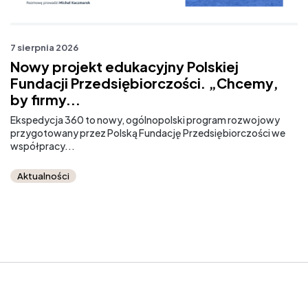
7 sierpnia 2026
7 
Nowy projekt edukacyjny Polskiej
M
Fundacji Przedsiębiorczości. „Chcemy,
r
by firmy...
Od
sz
Ekspedycja 360 to nowy, ogólnopolski program rozwojowy
przygotowany przez Polską Fundację Przedsiębiorczości we
współpracy...
Aktualności