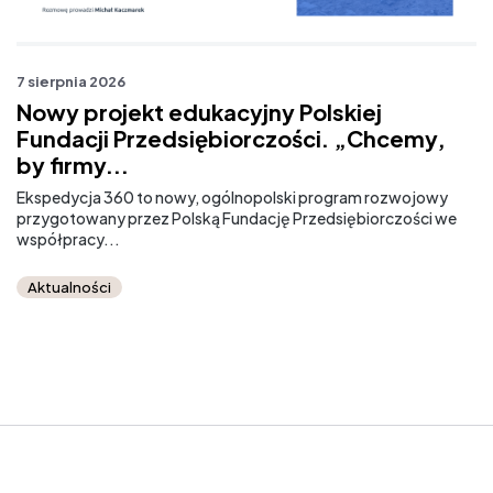
7 sierpnia 2026
7 
Nowy projekt edukacyjny Polskiej
M
Fundacji Przedsiębiorczości. „Chcemy,
r
by firmy...
Od
sz
Ekspedycja 360 to nowy, ogólnopolski program rozwojowy
przygotowany przez Polską Fundację Przedsiębiorczości we
współpracy...
Aktualności