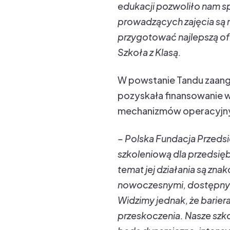
edukacji pozwoliło nam sp
prowadzących zajęcia są 
przygotować najlepszą of
Szkoła z Klasą.
W powstanie Tandu zaanga
pozyskała finansowanie w
mechanizmów operacyjny
– Polska Fundacja Przeds
szkoleniową dla przedsiębi
temat jej działania są zna
nowoczesnymi, dostępnymi
Widzimy jednak, że barier
przeskoczenia. Nasze szko