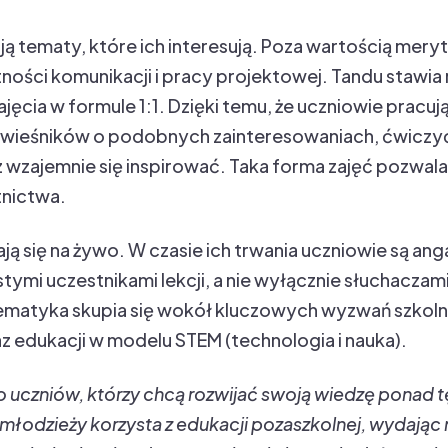
ą tematy, które ich interesują. Poza wartością meryto
tności komunikacji i pracy projektowej. Tandu stawi
jęcia w formule 1:1. Dzięki temu, że uczniowie pracu
ówieśników o podobnych zainteresowaniach, ćwiczyć
 wzajemnie się inspirować. Taka forma zajęć pozwala
tnictwa.
ą się na żywo. W czasie ich trwania uczniowie są ang
istymi uczestnikami lekcji, a nie wyłącznie słuchaczam
Tematyka skupia się wokół kluczowych wyzwań szkolny
z edukacji w modelu STEM (technologia i nauka).
o uczniów, którzy chcą rozwijać swoją wiedzę ponad 
i młodzieży korzysta z edukacji pozaszkolnej, wydając 