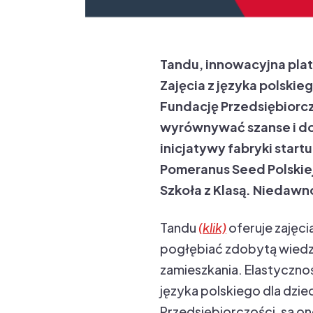
Tandu, innowacyjna plat
Zajęcia z języka polskie
Fundację Przedsiębiorcz
wyrównywać szanse i dos
inicjatywy fabryki star
Pomeranus Seed Polskiej
Szkoła z Klasą. Niedawn
Tandu
(klik)
oferuje zajęci
pogłębiać zdobytą wiedzę
zamieszkania. Elastyczno
języka polskiego dla dziec
Przedsiębiorczości, są o