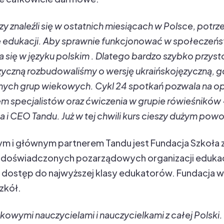
zy znaleźli się w ostatnich miesiącach w Polsce, pot
ie edukacji. Aby sprawnie funkcjonować w społeczeń
się w języku polskim . Dlatego bardzo szybko przyst
zyczną rozbudowaliśmy o wersję ukraińskojęzyczną, 
óżnych grup wiekowych. Cykl 24 spotkań pozwala na
m specjalistów oraz ćwiczenia w grupie rówieśników 
 i CEO Tandu. Już w tej chwili kurs cieszy dużym po
i głównym partnerem Tandu jest Fundacja Szkoła z K
ej doświadczonych pozarządowych organizacji edukac
 dostęp do najwyższej klasy edukatorów. Fundacja 
szkół.
tkowymi nauczycielami i nauczycielkami z całej Polski