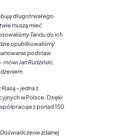
rzebują długotrwałego
stwie muszą mieć
osowaliśmy Tandu do ich
gdzie opublikowaliśmy
 opanowanie podstaw
– mówi Jan Rudziński,
wodzeniem.
lasą – jedna z
yjnych w Polsce. Dzięki
współpracuje z ponad 150
. Doświadczenie zdalnej