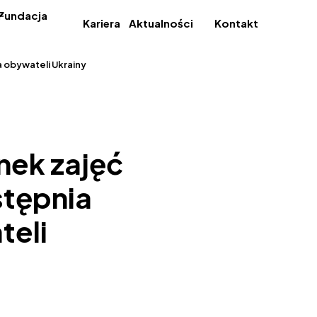
Fundacja
Kariera
Aktualności
Kontakt
 obywateli Ukrainy
nek zajęć
stępnia
teli