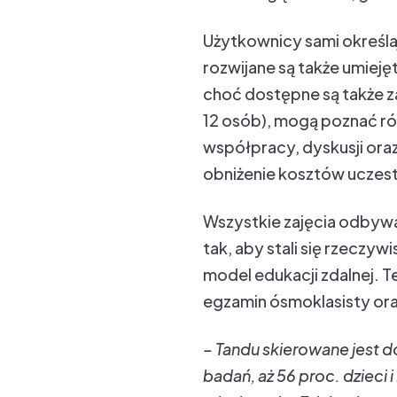
Użytkownicy sami określaj
rozwijane są także umieję
choć dostępne są także za
12 osób), mogą poznać r
współpracy, dyskusji oraz
obniżenie kosztów uczes
Wszystkie zajęcia odbywaj
tak, aby stali się rzeczyw
model edukacji zdalnej. 
egzamin ósmoklasisty ora
– Tandu skierowane jest d
badań, aż 56 proc. dzieci 