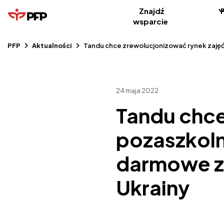
Znajdź
wsparcie
PFP
Aktualności
Tandu chce zrewolucjonizować rynek zajęć
24 maja 2022
Tandu chce
pozaszkoln
darmowe za
Ukrainy