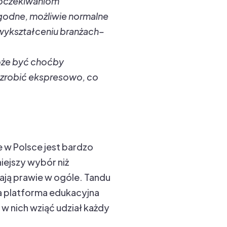
 oczekiwaniom
a godne, możliwie normalne
 wykształceniu branżach–
oże być choćby
o zrobić ekspresowo, co
e w Polsce jest bardzo
iejszy wybór niż
ają prawie w ogóle. Tandu
a platforma edukacyjna
 w nich wziąć udział każdy