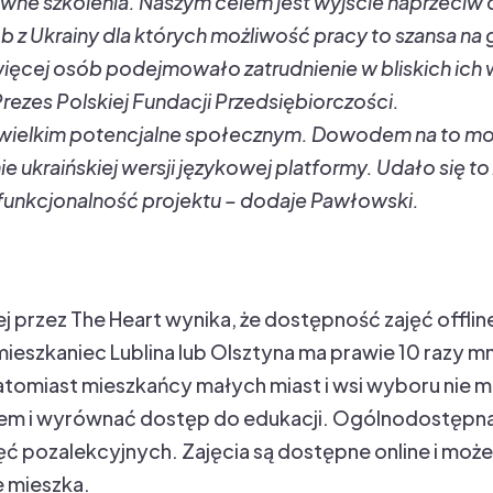
wne szkolenia. Naszym celem jest wyjście naprzeciw
ób z Ukrainy dla których możliwość pracy to szansa n
więcej osób podejmowało zatrudnienie w bliskich ich
ezes Polskiej Fundacji Przedsiębiorczości.
o wielkim potencjalne społecznym. Dowodem na to m
 ukraińskiej wersji językowej platformy. Udało się t
 funkcjonalność projektu – dodaje Pawłowski.
ń
 przez The Heart wynika, że dostępność zajęć offlin
eszkaniec Lublina lub Olsztyna ma prawie 10 razy mn
tomiast mieszkańcy małych miast i wsi wyboru nie m
lem i wyrównać dostęp do edukacji. Ogólnodostępn
ęć pozalekcyjnych. Zajęcia są dostępne online i może
e mieszka.