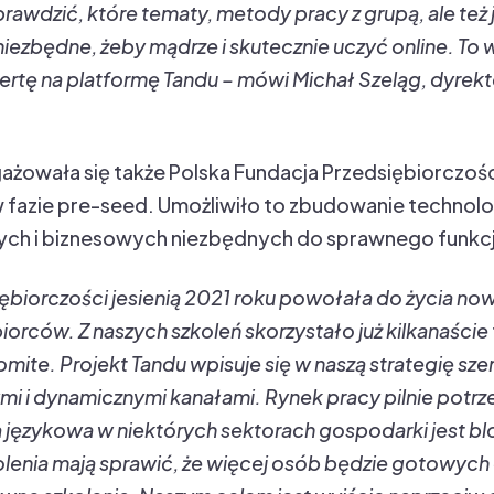
rawdzić, które tematy, metody pracy z grupą, ale te
niezbędne, żeby mądrze i skutecznie uczyć online. To
ertę na platformę Tandu – mówi Michał Szeląg, dyre
żowała się także Polska Fundacja Przedsiębiorczości
 fazie pre-seed. Umożliwiło to zbudowanie technolog
ch i biznesowych niezbędnych do sprawnego funkc
iębiorczości jesienią 2021 roku powołała do życia n
orców. Z naszych szkoleń skorzystało już kilkanaście 
komite. Projekt Tandu wpisuje się w naszą strategię sze
 i dynamicznymi kanałami. Rynek pracy pilnie potrze
a językowa w niektórych sektorach gospodarki jest bl
lenia mają sprawić, że więcej osób będzie gotowych 