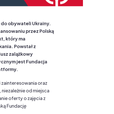
 do obywateli Ukrainy.
inansowaniu przez Polską
t, który ma
ania. Powstał z
ndusz zalążkowy
ycznym jest Fundacja
atformy.
i zainteresowania oraz
niezależnie od miejsca
ie oferty o zajęcia z
lską Fundację