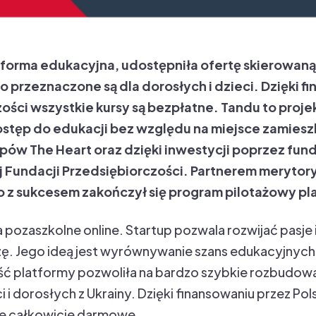
forma edukacyjna, udostępniła ofertę skierowaną
go przeznaczone są dla dorosłych i dzieci. Dzięki f
ości wszystkie kursy są bezpłatne. Tandu to projek
tęp do edukacji bez względu na miejsce zamieszk
tupów The Heart oraz dzięki inwestycji poprzez fu
 Fundacji Przedsiębiorczości. Partnerem merytor
o z sukcesem zakończył się program pilotażowy pl
a pozaszkolne online. Startup pozwala rozwijać pasje 
. Jego ideą jest wyrównywanie szans edukacyjnych, 
ść platformy pozwoliła na bardzo szybkie rozbudowan
i i dorosłych z Ukrainy. Dzięki finansowaniu przez Po
ne całkowicie darmowe.