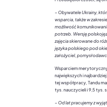
– Obywatele Ukrainy, któr
wsparcia, także w zakres
możliwość komunikowania 
potrzeb. Wersję polskoję
zajęcia skierowane do r
języka polskiego pod okie
założyciel, pomysłodawca
Wsparciem merytorycznym 
największych i najbardzi
tej współpracy, Tandu ma
tys. nauczycieli i 9,5 tys. 
– Od lat pracujemy z wyją