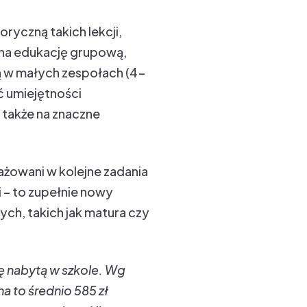
ryczną takich lekcji,
a na edukację grupową,
ją w małych zespołach (4-
 umiejętności
 także na znaczne
ażowani w kolejne zadania
i – to zupełnie nowy
ch, takich jak matura czy
tę nabytą w szkole. Wg
na to średnio 585 zł