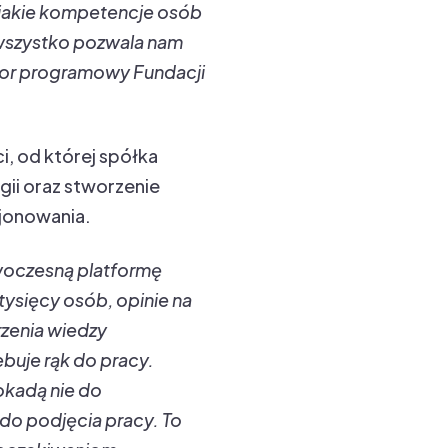
ż jakie kompetencje osób
 wszystko pozwala nam
ktor programowy Fundacji
, od której spółka
ii oraz stworzenie
jonowania.
owoczesną platformę
tysięcy osób, opinie na
rzenia wiedzy
buje rąk do pracy.
okadą nie do
do podjęcia pracy. To