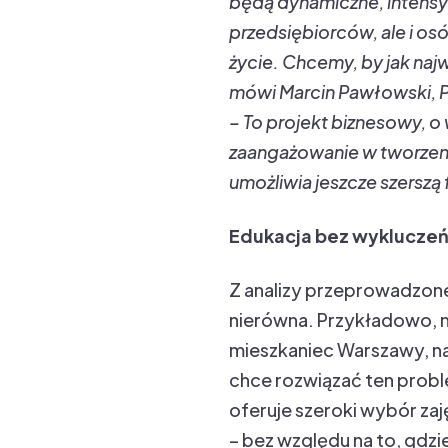
będą dynamiczne, intensy
przedsiębiorców, ale i os
życie. Chcemy, by jak naj
mówi Marcin Pawłowski, Pr
– To projekt biznesowy, 
zaangażowanie w tworzenie
umożliwia jeszcze szerszą
Edukacja bez wyklucze
Z analizy przeprowadzonej
nierówna. Przykładowo, mi
mieszkaniec Warszawy, na
chce rozwiązać ten prob
oferuje szeroki wybór zaj
– bez względu na to, gdzi