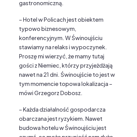
gastronomiczną.
– Hotel w Policach jest obiektem
typowo biznesowym,
konferencyjnym. W Świnoujściu
stawiamy na relaks i wypoczynek.
Proszę mi wierzyć, że mamy tutaj
gości z Niemiec, którzy przyjeżdżają
nawet na 21 dni. Świnoujście to jest w
tym momencie topowa lokalizacja –
mówi Grzegorz Dobosz.
– Każda działalność gospodarcza
obarczana jest ryzykiem. Nawet
budowa hotelu w Świnoujściu jest
czymś, co może przynieść nam dużo