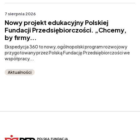
7 sierpnia 2026
7 
Nowy projekt edukacyjny Polskiej
M
Fundacji Przedsiębiorczości. „Chcemy,
r
by firmy...
Od
sz
Ekspedycja 360 to nowy, ogólnopolski program rozwojowy
przygotowany przez Polską Fundację Przedsiębiorczości we
współpracy...
Aktualności