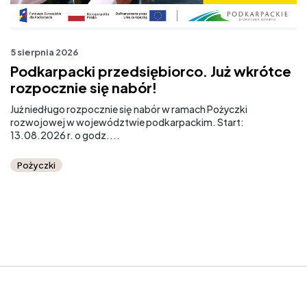
5 sierpnia 2026
31
Podkarpacki przedsiębiorco. Już wkrótce
R
rozpocznie się nabór!
Już niedługo rozpocznie się nabór w ramach Pożyczki
Pr
rozwojowej w województwie podkarpackim. Start:
pr
13.08.2026 r. o godz....
kt
Pożyczki