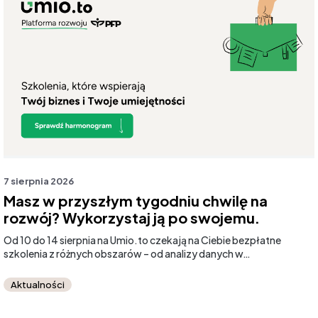
7 sierpnia 2026
Masz w przyszłym tygodniu chwilę na
rozwój? Wykorzystaj ją po swojemu.
Od 10 do 14 sierpnia na Umio.to czekają na Ciebie bezpłatne
szkolenia z różnych obszarów – od analizy danych w…
Aktualności