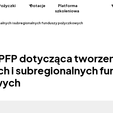
Pożyczki
Dotacje
Platforma
szkoleniowa
nalnych i subregionalnych funduszy pożyczkowych
 PFP dotycząca tworze
ch i subregionalnych f
wych