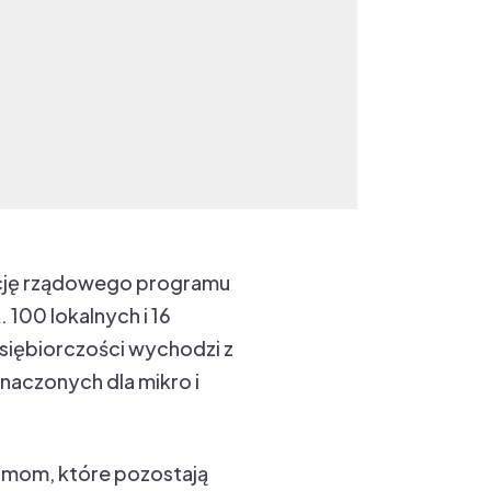
ację rządowego programu
100 lokalnych i 16
siębiorczości wychodzi z
znaczonych dla mikro i
rmom, które pozostają